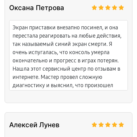
Оксана Петрова
Экран приставки внезапно посинел, и она
перестала реагировать на любые действия,
так называемый синий экран смерти. Я
очень испугалась, что консоль умерла
окончательно и прогресс в играх потерян.
Нашла этот сервисный центр по отзывам в
интернете. Мастер провел сложную
диагностику и выяснил, что произошел
отвал процессора или памяти из-за
деформации корпуса. Делали реболлинг
чипа. Ремонт был долгим и технически
сложным, я очень переживала за результат.
Алексей Лунев
Но мастера справились! Консоль ожила, все
данные на месте. Понравилось, что дали