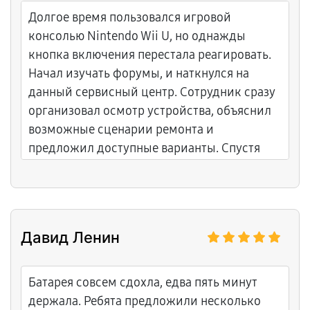
гарантию на такую работу и подробно
Долгое время пользовался игровой
рассказали, как избежать перегрева в
консолью Nintendo Wii U, но однажды
будущем.
кнопка включения перестала реагировать.
Начал изучать форумы, и наткнулся на
данный сервисный центр. Сотрудник сразу
организовал осмотр устройства, объяснил
возможные сценарии ремонта и
предложил доступные варианты. Спустя
несколько дней устройство вернулось к
жизни, играю без ограничений.
Давид Ленин
Батарея совсем сдохла, едва пять минут
держала. Ребята предложили несколько