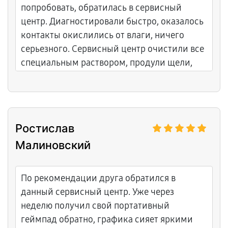
попробовать, обратилась в сервисный
центр. Диагностировали быстро, оказалось
контакты окислились от влаги, ничего
серьезного. Сервисный центр очистили все
специальным раствором, продули щели,
переустановили ПО. Работали аккуратно,
ничего не повредили. После работы все
нормально, картриджи читаются, игры
загружаются с первого раза. Гарантия
Ростислав
месяц. Очень довольна результатом,
Малиновский
спасибо!
По рекомендации друга обратился в
данный сервисный центр. Уже через
неделю получил свой портативный
геймпад обратно, графика сияет яркими